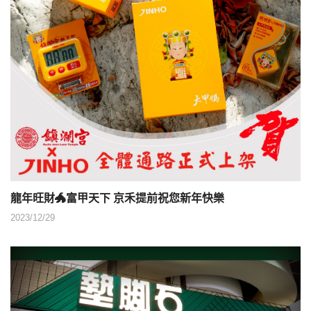
龍年旺財🐲富甲天下 京禾提前祝您新年快樂
2023/12/29